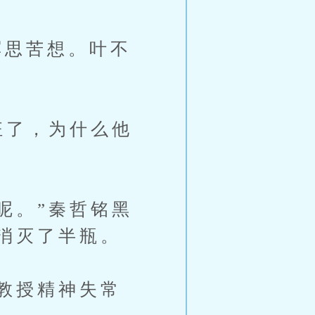
思苦想。叶不
狂了，为什么他
呢。”秦哲铭黑
消灭了半瓶。
教授精神失常