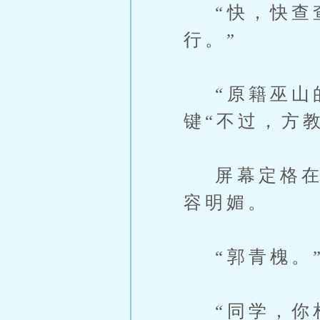
“快，快查查
行。”
“原籍巫山的
键“不过，方
屏幕定格在一
容明媚。
“郭青槐。”
“同学，你相