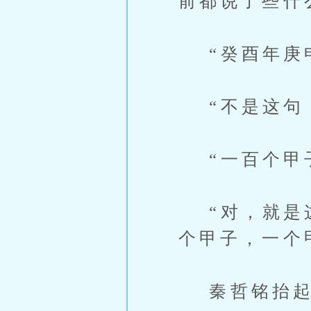
前都说了些什
“癸酉年庚申
“不是这句，
“一百个甲子
“对，就是这
个甲子，一个
秦哲铭抬起眼