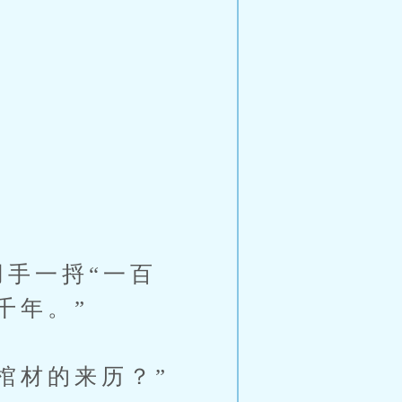
手一捋“一百
千年。”
棺材的来历？”