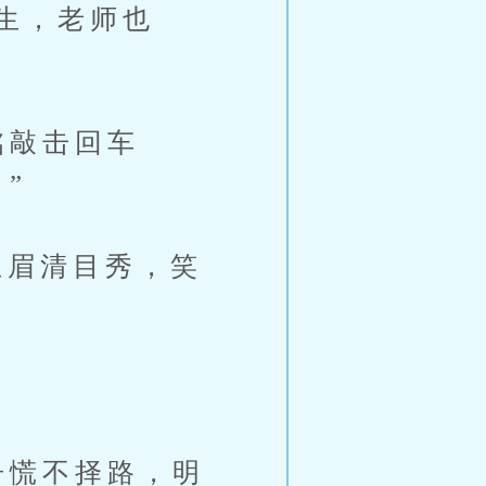
生，老师也
铭敲击回车
”
眉清目秀，笑
舟慌不择路，明