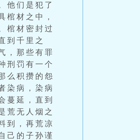
。他们是犯了
具棺材之中，
。棺材密封过
直到千里之
气，那些有罪
种刑罚有一个
那么积攒的怨
者染病，染病
会蔓延，直到
是荒无人烟之
料到，再荒凉
自己的子孙谨