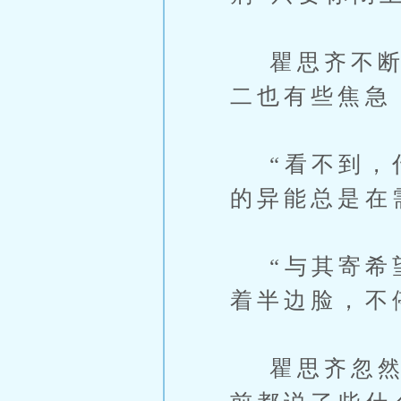
瞿思齐不断地
二也有些焦急
“看不到，什
的异能总是在
“与其寄希望
着半边脸，不
瞿思齐忽然想