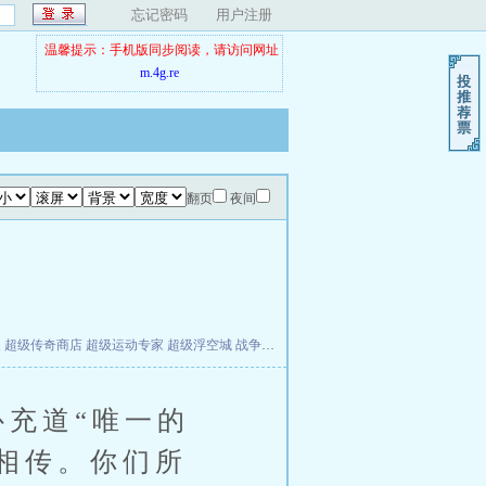
忘记密码
用户注册
温馨提示：手机版同步阅读，请访问网址
m.4g.re
翻页
夜间
夫
超级传奇商店
超级运动专家
超级浮空城
战争天堂
混元道纪
教练万岁
都市全能巨星
充道“唯一的
相传。你们所