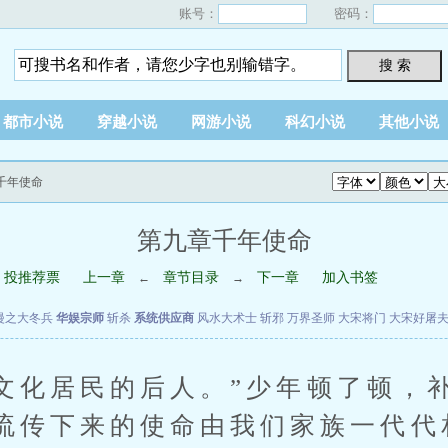
账号：
密码：
搜 索
都市小说
穿越小说
网游小说
科幻小说
其他小说
千年使命
第九章千年使命
投推荐票
上一章
章节目录
下一章
加入书签
←
→
漫之大冬兵
华娱宗师
斩杀
系统供应商
风水大术士
斩邪
万界圣师
大宋将门
大宋好屠
化居民的后人。”少年顿了顿，补
流传下来的使命由我们家族一代代