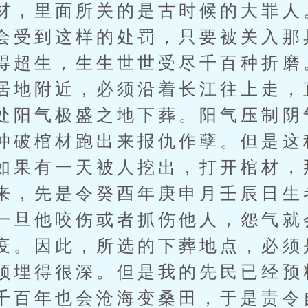
材，里面所关的是古时候的大罪人
会受到这样的处罚，只要被关入那
得超生，生生世世受尽千百种折磨
居地附近，必须沿着长江往上走，
处阳气极盛之地下葬。阳气压制阴
冲破棺材跑出来报仇作孽。但是这
如果有一天被人挖出，打开棺材，
来，先是令癸酉年庚申月壬辰日生
一旦他咬伤或者抓伤他人，怨气就
疫。因此，所选的下葬地点，必须
须埋得很深。但是我的先民已经预
千百年也会沧海变桑田，于是责令