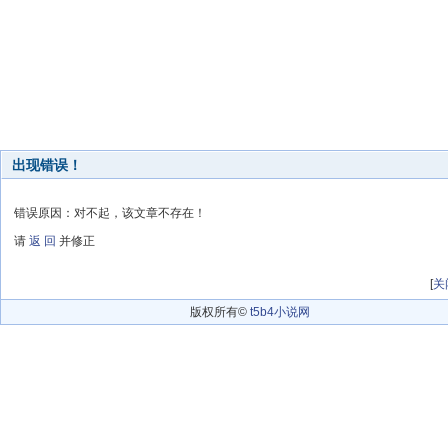
出现错误！
错误原因：对不起，该文章不存在！
请
返 回
并修正
[
关
版权所有©
t5b4小说网