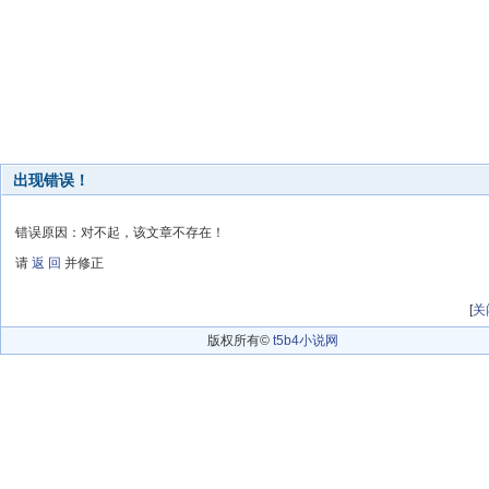
出现错误！
错误原因：对不起，该文章不存在！
请
返 回
并修正
[
关
版权所有©
t5b4小说网