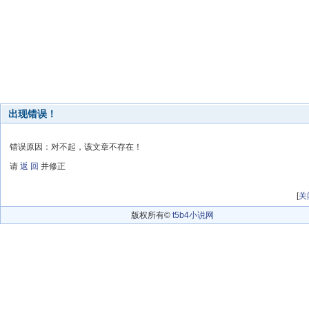
出现错误！
错误原因：对不起，该文章不存在！
请
返 回
并修正
[
关
版权所有©
t5b4小说网