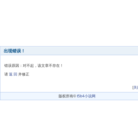
出现错误！
错误原因：对不起，该文章不存在！
请
返 回
并修正
[
关
版权所有©
t5b4小说网