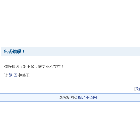
出现错误！
错误原因：对不起，该文章不存在！
请
返 回
并修正
[
关
版权所有©
t5b4小说网