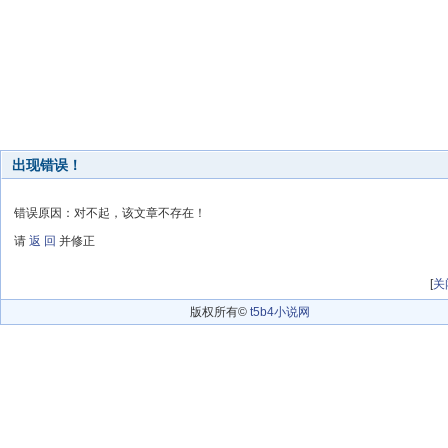
出现错误！
错误原因：对不起，该文章不存在！
请
返 回
并修正
[
关
版权所有©
t5b4小说网